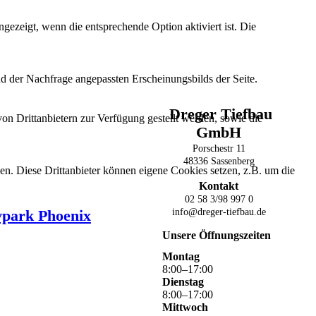
ezeigt, wenn die entsprechende Option aktiviert ist. Die
d der Nachfrage angepassten Erscheinungsbilds der Seite.
Dreger Tiefbau
on Drittanbietern zur Verfügung gestellt werden, sowie die
GmbH
Porschestr 11
48336 Sassenberg
den. Diese Drittanbieter können eigene Cookies setzen, z.B. um die
Kontakt
02 58 3/98 997 0
info@dreger-tiefbau.de
vpark Phoenix
Unsere Öffnungszeiten
Montag
8
:
00
–
17
:
00
Dienstag
8
:
00
–
17
:
00
Mittwoch