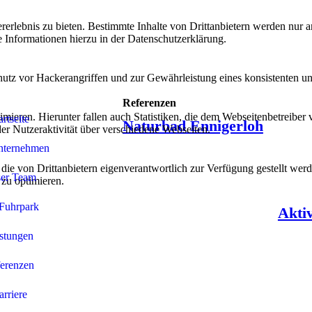
lebnis zu bieten. Bestimmte Inhalte von Drittanbietern werden nur ang
e Informationen hierzu in der Datenschutzerklärung.
utz vor Hackerangriffen und zur Gewährleistung eines konsistenten un
Referenzen
ieren. Hierunter fallen auch Statistiken, die dem Webseitenbetreiber v
artseite
Naturbad Ennigerloh
r Nutzeraktivität über verschiedene Webseiten.
nternehmen
 die von Drittanbietern eigenverantwortlich zur Verfügung gestellt wer
er Team
 zu optimieren.
Fuhrpark
Rad- & Gehwegbrücke
Akti
stungen
IMG_0506
erenzen
IMG_0641
rriere
IMG_0633